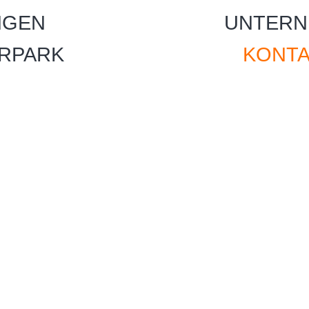
NGEN
UNTERN
RPARK
KONT
D
 OHNE UMWEGE
INDIVIDUELL
IREKT UND OHNE
N? DANN SIND SIE BEI
TIG.