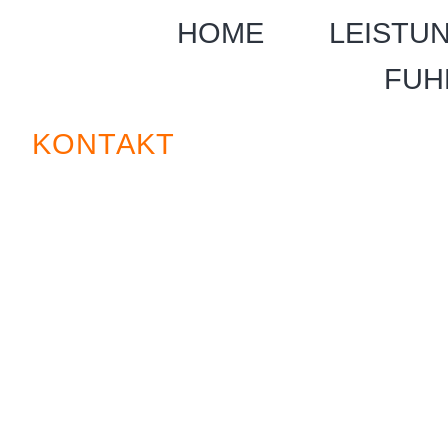
HOME
LEISTU
FUH
KONTAKT
TRANSPORT- UN
KURIERFAHRTEN
– FLEXIBEL UND 
IHR TRANSPORTGUT MUSS D
UMWEGE DAS ZIEL ERREICHE
TIME-X KURIERE GENAU RICH