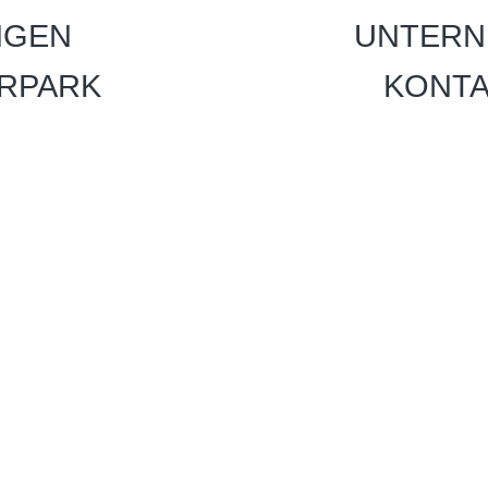
NGEN
UNTERN
RPARK
KONT
 RUND UM
T – ALLES AUS
QUALITÄT BEI IHREN
KTEN KUNDENKONTAKT?
DEN BESTEN HÄNDEN