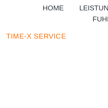
HOME
LEISTU
FUH
TIME-X SERVICE
DIE LEISTUNGEN
IHREN TRANSPOR
EINER HAND
SIE SETZEN AUF EINE HOHE 
ABLÄUFEN UND EINEN DIRE
DANN SIND SIE BEI UNS IN 